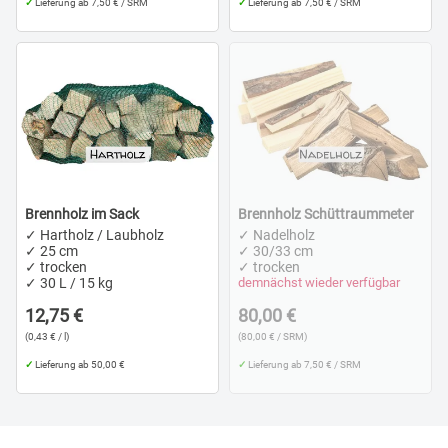
✓
Lieferung ab 7,50 € / SRM
✓
Lieferung ab 7,50 € / SRM
Brennholz im Sack
Brennholz Schüttraummeter
✓ Hartholz / Laubholz
✓ Nadelholz
✓ 25 cm
✓ 30/33 cm
✓ trocken
✓ trocken
✓ 30 L / 15 kg
demnächst wieder verfügbar
12,75 €
80,00 €
(0,43 € / l)
(80,00 € / SRM)
✓
Lieferung ab 50,00 €
✓
Lieferung ab 7,50 € / SRM