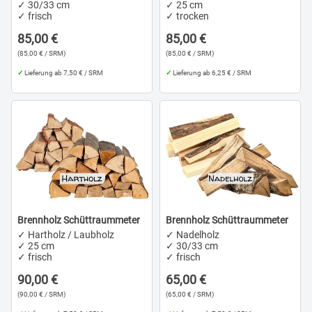
✓ 30/33 cm
✓ 25 cm
✓ frisch
✓ trocken
85,00 €
85,00 €
(85,00 € / SRM)
(85,00 € / SRM)
✓
Lieferung ab 7,50 € / SRM
✓
Lieferung ab 6,25 € / SRM
Brennholz Schüttraummeter
Brennholz Schüttraummeter
✓ Hartholz / Laubholz
✓ Nadelholz
✓ 25 cm
✓ 30/33 cm
✓ frisch
✓ frisch
90,00 €
65,00 €
(90,00 € / SRM)
(65,00 € / SRM)